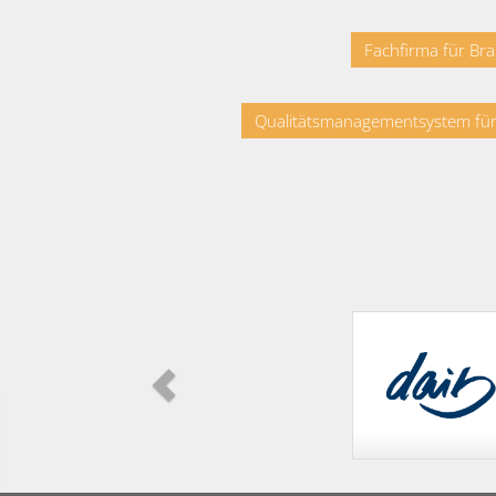
Fachfirma für B
Qualitätsmanagementsystem fü
Zurück
Werbetextilien