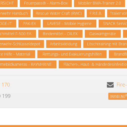
RSICHT
Feuerpass® - Alarm-Box
Mobiler BMA-Trainer 2.0
erwehr Handuch
Rescue Water Craft (RWC)
F.R.E.B.
Trailer 
DGE-IT
PAK-EX
LAVESE - Mobile Hygiene
SNACK Servi
chmittel F-500 EA
Bindemittel - OILEX
Gaswarngeräte
erwehr-Schlüsseldepot
Arbeitskleidung
Löschtraining mit Bra
te Hilfe - Material
Rettungs- und Evakuierungshilfen
Brandf
mebildkameras - RAYMARINE
Flächen-, Haut- & Händedesinfekti
0 170
Fir
0 199
BRANDUNO