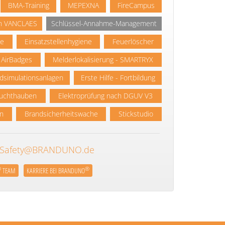
BMA-Training
MEPEXNA
FireCampus
von VANCLAES
Schlüssel-Annahme-Management
ce
Einsatzstellenhygiene
Feuerlöscher
AirBadges
Melderlokalisierung - SMARTRYX
ndsimulationsanlagen
Erste Hilfe - Fortbildung
luchthauben
Elektroprüfung nach DGUV V3
on
Brandsicherheitswache
Stickstudio
e-Safety@BRANDUNO.de
®
®
TEAM
KARRIERE BEI BRANDUNO