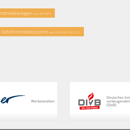
randmeldeanlagen
nach DIN 14675
r Gefahrenmeldesysteme
nach DIN EN ISO 9001:2015
Deutsches Institut für
vorbeugenden Brandschutz e.V.
(DIvB)