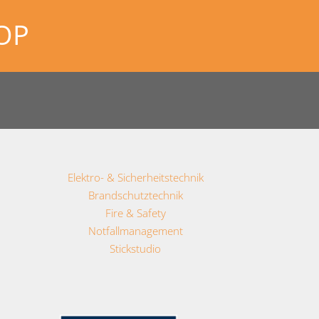
OP
Elektro- & Sicherheitstechnik
Brandschutztechnik
Fire & Safety
Notfallmanagement
Stickstudio