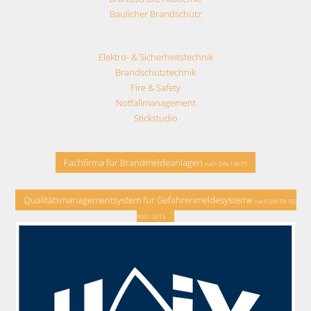
Baulicher Brandschutz
Elektro- & Sicherheitstechnik
Brandschutztechnik
Fire & Safety
Notfallmanagement
Stickstudio
Fachfirma für Brandmeldeanlagen
nach DIN 14675
Qualitätsmanagementsystem für Gefahrenmeldesysteme
nach DIN EN ISO
9001:2015