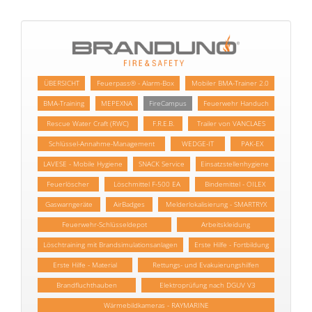
ÜBERSICHT
Feuerpass® - Alarm-Box
Mobiler BMA-Trainer 2.0
BMA-Training
MEPEXNA
FireCampus
Feuerwehr Handuch
Rescue Water Craft (RWC)
F.R.E.B.
Trailer von VANCLAES
Schlüssel-Annahme-Management
WEDGE-IT
PAK-EX
LAVESE - Mobile Hygiene
SNACK Service
Einsatzstellenhygiene
Feuerlöscher
Löschmittel F-500 EA
Bindemittel - OILEX
Gaswarngeräte
AirBadges
Melderlokalisierung - SMARTRYX
Feuerwehr-Schlüsseldepot
Arbeitskleidung
Löschtraining mit Brandsimulationsanlagen
Erste Hilfe - Fortbildung
Erste Hilfe - Material
Rettungs- und Evakuierungshilfen
Brandfluchthauben
Elektroprüfung nach DGUV V3
Wärmebildkameras - RAYMARINE