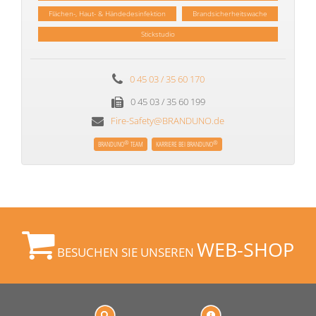
Flächen-, Haut- & Händedesinfektion
Brandsicherheitswache
Stickstudio
0 45 03 / 35 60 170
0 45 03 / 35 60 199
Fire-Safety@BRANDUNO.de
®
®
BRANDUNO
TEAM
KARRIERE BEI BRANDUNO
WEB-SHOP
BESUCHEN SIE UNSEREN