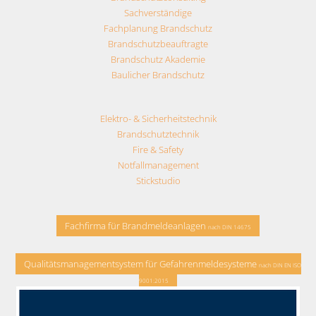
Sachverständige
Fachplanung Brandschutz
Brandschutzbeauftragte
Brandschutz Akademie
Baulicher Brandschutz
Elektro- & Sicherheitstechnik
Brandschutztechnik
Fire & Safety
Notfallmanagement
Stickstudio
Fachfirma für Brandmeldeanlagen
nach DIN 14675
Qualitätsmanagementsystem für Gefahrenmeldesysteme
nach DIN EN ISO
9001:2015