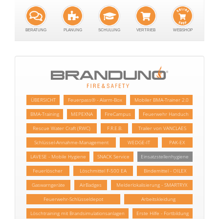
BERATUNG
PLANUNG
SCHULUNG
VERTRIEB
WEBSHOP
ÜBERSICHT
Feuerpass® - Alarm-Box
Mobiler BMA-Trainer 2.0
BMA-Training
MEPEXNA
FireCampus
Feuerwehr Handuch
Rescue Water Craft (RWC)
F.R.E.B.
Trailer von VANCLAES
Schlüssel-Annahme-Management
WEDGE-IT
PAK-EX
LAVESE - Mobile Hygiene
SNACK Service
Einsatzstellenhygiene
Feuerlöscher
Löschmittel F-500 EA
Bindemittel - OILEX
Gaswarngeräte
AirBadges
Melderlokalisierung - SMARTRYX
Feuerwehr-Schlüsseldepot
Arbeitskleidung
Löschtraining mit Brandsimulationsanlagen
Erste Hilfe - Fortbildung