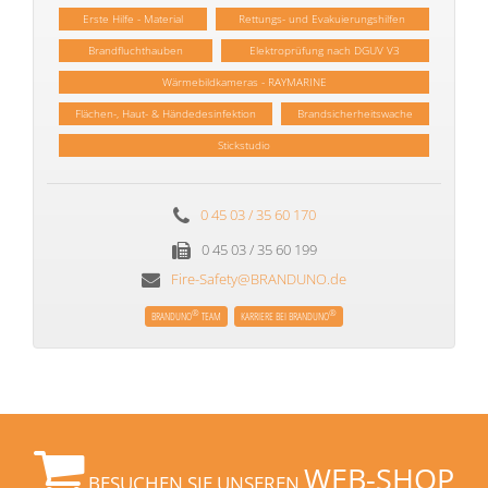
Erste Hilfe - Material
Rettungs- und Evakuierungshilfen
Brandfluchthauben
Elektroprüfung nach DGUV V3
Wärmebildkameras - RAYMARINE
Flächen-, Haut- & Händedesinfektion
Brandsicherheitswache
Stickstudio
0 45 03 / 35 60 170
0 45 03 / 35 60 199
Fire-Safety@BRANDUNO.de
®
®
BRANDUNO
TEAM
KARRIERE BEI BRANDUNO
WEB-SHOP
BESUCHEN SIE UNSEREN