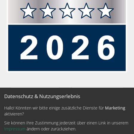
Zurück
Wei
Datenschutz & Nutzungserlebnis
Hallo! Könnten wir bitte einige zusätzliche Dienste für
Marketing
aktivieren?
Sie können Ihre Zustimmung jederzeit über einen Link in unserem
Deutsches Institut für
Geprüfter Sachverst
Impressum
ändern oder zurückziehen.
extilien
vorbeugenden Brandschutz e.V.
vorbeugenden Bra
(DIvB)
(EIPOS)