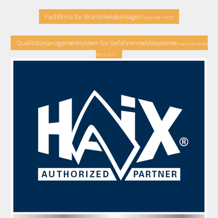
Fachfirma für Brandmeldeanlagen
nach DIN 14675
Qualitätsmanagementsystem für Gefahrenmeldesysteme
nach DIN EN ISO
9001:2015