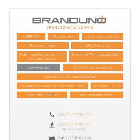
ÜBERSICHT
Feuerlöscher
Löschwassertechnik
Rauchwarnmelder
LUPUS Electronics
Rauch- und Brandschutztüren/
Rauch- und Wärmeabzugsanlagen
-tore und -klappen
Gaswarngeräte
Feuerwehr-Schlüsseldepot
Brandschutz- und Rettungszeichen
Alu-Klapprahmen und nachleuchtende Platten
Bindemittel - OILEX
Löschmittel F-500 EA
Brandsicherheitswache
0 45 03 / 35 60 120
0 45 03 / 35 60 112
(24h-Servicenummer)
0 45 03 / 35 60 199