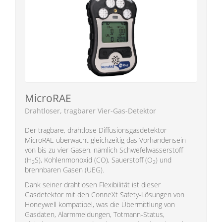
MicroRAE
Drahtloser, tragbarer Vier-Gas-Detektor
Der tragbare, drahtlose Diffusionsgasdetektor
MicroRAE überwacht gleichzeitig das Vorhandensein
von bis zu vier Gasen, nämlich Schwefelwasserstoff
(H
S), Kohlenmonoxid (CO), Sauerstoff (O
) und
2
2
brennbaren Gasen (UEG).
Dank seiner drahtlosen Flexibilität ist dieser
Gasdetektor mit den ConneXt Safety-Lösungen von
Honeywell kompatibel, was die Übermittlung von
Gasdaten, Alarmmeldungen, Totmann-Status,