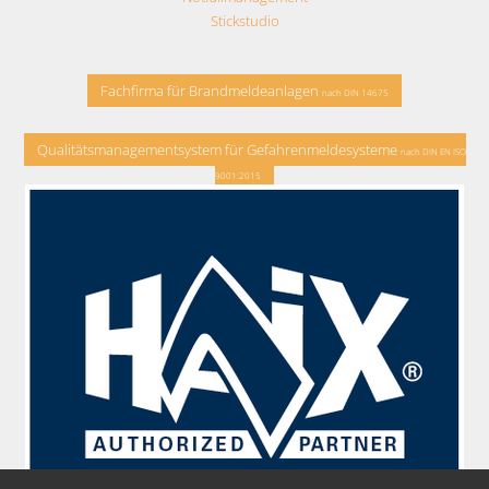
Stickstudio
Fachfirma für Brandmeldeanlagen
nach DIN 14675
Qualitätsmanagementsystem für Gefahrenmeldesysteme
nach DIN EN ISO
9001:2015