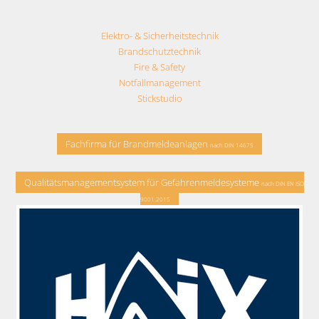
Elektro- & Sicherheitstechnik
Brandschutztechnik
Fire & Safety
Notfallmanagement
Stickstudio
Fachfirma für Brandmeldeanlagen
nach DIN 14675
Qualitätsmanagementsystem für Gefahrenmeldesysteme
nach DIN EN ISO
9001:2015