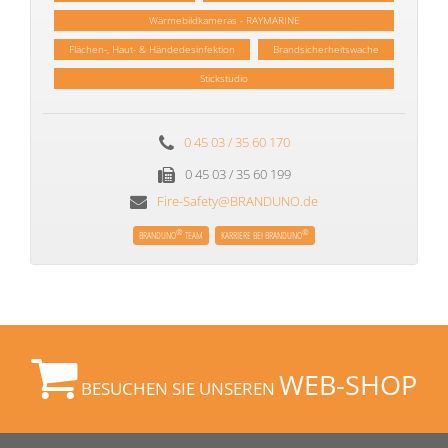
Wärmebildkameras - RAYMARINE
Flächen-, Haut- & Händedesinfektion
Brandsicherheitswache
Stickstudio
0 45 03 / 35 60 170
0 45 03 / 35 60 199
Fire-Safety@BRANDUNO.de
®
®
BRANDUNO
TEAM
KARRIERE BEI BRANDUNO
WEB-SHOP
BESUCHEN SIE UNSEREN