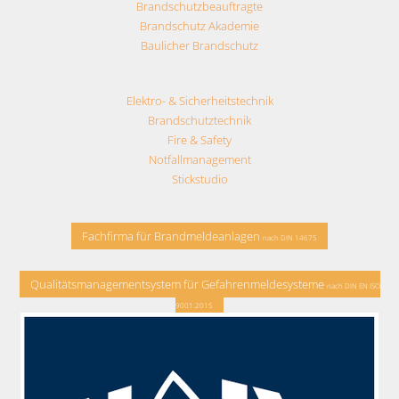
Brandschutzbeauftragte
Brandschutz Akademie
Baulicher Brandschutz
Elektro- & Sicherheitstechnik
Brandschutztechnik
Fire & Safety
Notfallmanagement
Stickstudio
Fachfirma für Brandmeldeanlagen
nach DIN 14675
Qualitätsmanagementsystem für Gefahrenmeldesysteme
nach DIN EN ISO
9001:2015