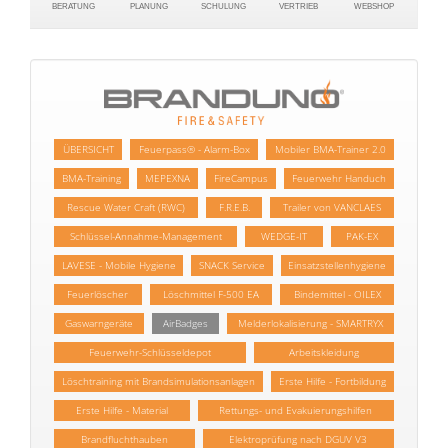
BERATUNG
PLANUNG
SCHULUNG
VERTRIEB
WEBSHOP
ÜBERSICHT
Feuerpass® - Alarm-Box
Mobiler BMA-Trainer 2.0
BMA-Training
MEPEXNA
FireCampus
Feuerwehr Handuch
Rescue Water Craft (RWC)
F.R.E.B.
Trailer von VANCLAES
Schlüssel-Annahme-Management
WEDGE-IT
PAK-EX
LAVESE - Mobile Hygiene
SNACK Service
Einsatzstellenhygiene
Feuerlöscher
Löschmittel F-500 EA
Bindemittel - OILEX
Gaswarngeräte
AirBadges
Melderlokalisierung - SMARTRYX
Feuerwehr-Schlüsseldepot
Arbeitskleidung
Löschtraining mit Brandsimulationsanlagen
Erste Hilfe - Fortbildung
Erste Hilfe - Material
Rettungs- und Evakuierungshilfen
Brandfluchthauben
Elektroprüfung nach DGUV V3