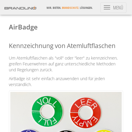
Toggle
MENÜ
WIR. BIETEN.
BRANDSCHUTZ.
LÖSUNGEN.
navigation
AirBadge
Kennzeichnung von Atemluftflaschen
Um Atemluftflaschen als "voll" oder "leer" zu kennzeichnen,
greifen Feuerwehren auf ganz unterschiedliche Methoden
und Regelungen zurück.
AirBadge ist sehr einfach anzuwenden und für jeden
verständlich.