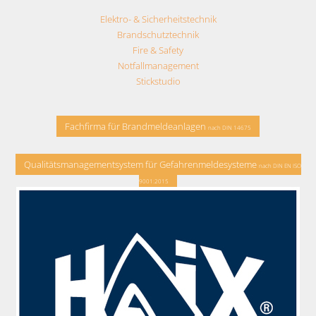
Elektro- & Sicherheitstechnik
Brandschutztechnik
Fire & Safety
Notfallmanagement
Stickstudio
Fachfirma für Brandmeldeanlagen
nach DIN 14675
Qualitätsmanagementsystem für Gefahrenmeldesysteme
nach DIN EN ISO
9001:2015