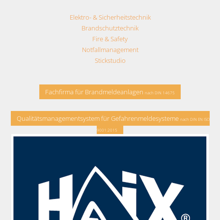
Elektro- & Sicherheitstechnik
Brandschutztechnik
Fire & Safety
Notfallmanagement
Stickstudio
Fachfirma für Brandmeldeanlagen
nach DIN 14675
Qualitätsmanagementsystem für Gefahrenmeldesysteme
nach DIN EN ISO
9001:2015